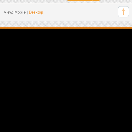
View:
Mobile
|
Desktop