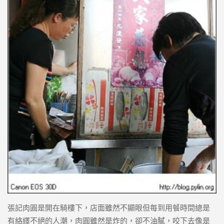
張記肉圓是開在騎樓下，店面雖然不顯眼但每到用餐時間總是
有絡繹不絕的人潮，肉圓雖然是炸的，卻不油膩，咬下去像是